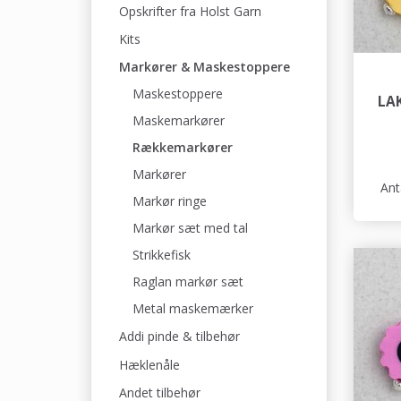
Opskrifter fra Holst Garn
Kits
Markører & Maskestoppere
Maskestoppere
LA
Maskemarkører
Rækkemarkører
Markører
Ant
Markør ringe
Markør sæt med tal
Strikkefisk
Raglan markør sæt
Metal maskemærker
Addi pinde & tilbehør
Hæklenåle
Andet tilbehør