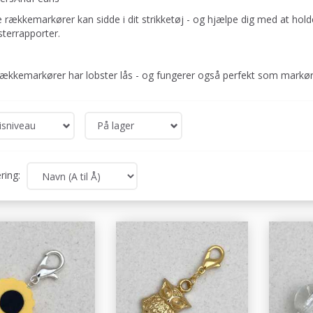
 rækkemarkører kan sidde i dit strikketøj - og hjælpe dig med at hol
terrapporter.
rækkemarkører har lobster lås - og fungerer også perfekt som markør
isniveau
På lager
ring: