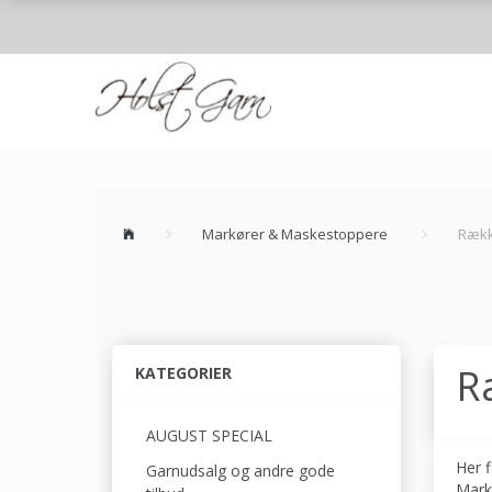
Markører & Maskestoppere
Rækk
R
KATEGORIER
AUGUST SPECIAL
Her f
Garnudsalg og andre gode
Mark