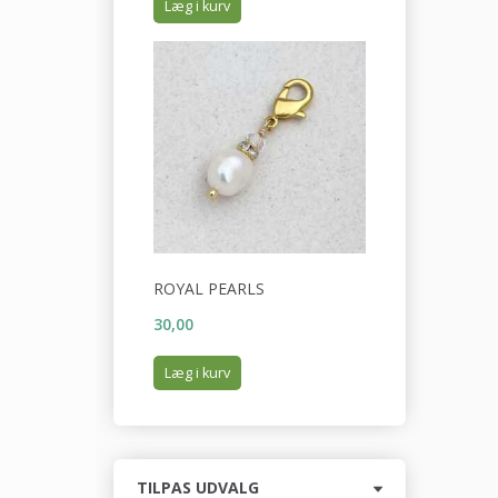
Læg i kurv
ROYAL PEARLS
30,00
Læg i kurv
Skifte
TILPAS UDVALG