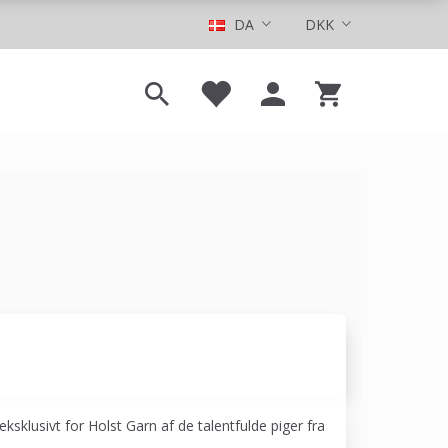
DA
DKK
sklusivt for Holst Garn af de talentfulde piger fra