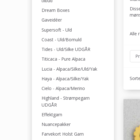
tilbud
Disse
Dream Boxes
møns
Gaveidéer
Supersoft - Uld
Alle 
Coast - Uld/Bomuld
Tides - Uld/Silke UDGÅR
Pr
Titicaca - Pure Alpaca
Lucia - Alpaca/Silke/Uld/Yak
Sorte
Haya - Alpaca/Silke/Yak
Cielo - Alpaca/Merino
Highland - Strømpegarn
UDGÅR
Effektgarn
Nuancepakker
Farvekort Holst Garn