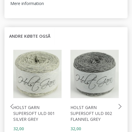
Mere information
ANDRE KØBTE OGSÅ
HOLST GARN
HOLST GARN
H
SUPERSOFT ULD 001
SUPERSOFT ULD 002
S
SILVER GREY
FLANNEL GREY
W
32,00
32,00
32