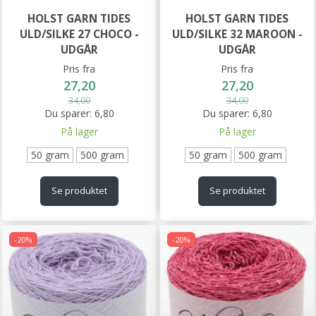
HOLST GARN TIDES
HOLST GARN TIDES
ULD/SILKE 27 CHOCO -
ULD/SILKE 32 MAROON -
UDGÅR
UDGÅR
Pris fra
Pris fra
27,20
27,20
34,00
34,00
Du sparer:
6,80
Du sparer:
6,80
På lager
På lager
50 gram
500 gram
50 gram
500 gram
Se produktet
Se produktet
-20%
-20%