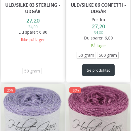
ULD/SILKE 03 STERLING -
ULD/SILKE 06 CONFETTI -
UDGÅR
UDGÅR
Pris fra
27,20
27,20
34,00
Du sparer:
6,80
34,00
Du sparer:
6,80
Ikke på lager
På lager
50 gram
500 gram
Se produktet
50 gram
-20%
-20%