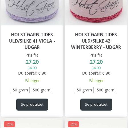
HOLST GARN TIDES
HOLST GARN TIDES
ULD/SILKE 41 VIOLA -
ULD/SILKE 42
UDGÅR
WINTERBERRY - UDGÅR
Pris fra
Pris fra
27,20
27,20
34,00
34,00
Du sparer:
6,80
Du sparer:
6,80
På lager
På lager
50 gram
500 gram
50 gram
500 gram
Se produktet
Se produktet
-20%
-20%