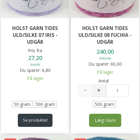
HOLST GARN TIDES
HOLST GARN TIDES
ULD/SILKE 07 IRIS -
ULD/SILKE 08 FUCHIA -
UDGÅR
UDGÅR
Pris fra
240,00
27,20
300,00
Du sparer:
60,00
34,00
Du sparer:
6,80
På lager
På lager
Antal
50 gram
500 gram
500 gram
Læg i kurv
Se produktet