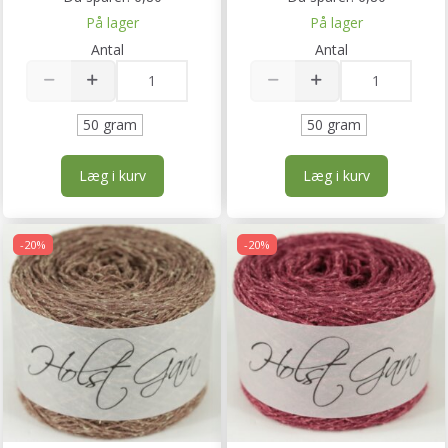
På lager
På lager
Antal
Antal
50 gram
50 gram
Læg i kurv
Læg i kurv
-20%
-20%