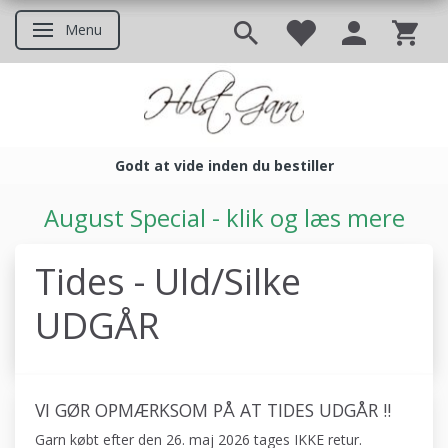
Menu
Skifte navigation
Godt at vide inden du bestiller
Godt at vide inden du bestil
August Special - klik og læs mere
Tides - Uld/Silke
UDGÅR
VI GØR OPMÆRKSOM PÅ AT TIDES UDGÅR !!
Garn købt efter den 26. maj 2026 tages IKKE retur.