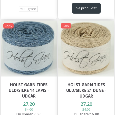
Se produktet
500 gram
-20%
-20%
HOLST GARN TIDES
HOLST GARN TIDES
ULD/SILKE 14 LAPIS -
ULD/SILKE 21 DUNE -
UDGÅR
UDGÅR
27,20
27,20
34,00
34,00
Du sparer:
6,80
Du sparer:
6,80