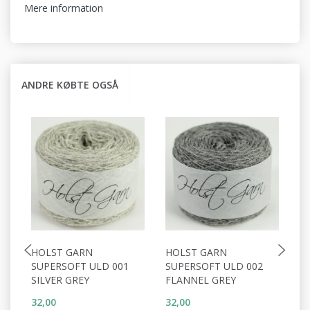
Mere information
ANDRE KØBTE OGSÅ
HOLST GARN
HOLST GARN
H
SUPERSOFT ULD 001
SUPERSOFT ULD 002
S
SILVER GREY
FLANNEL GREY
W
32,00
32,00
32