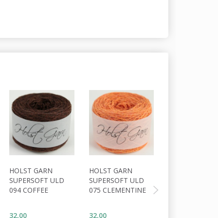
-20%
HOLST GARN
HOLST GARN
HOLST GARN
SUPERSOFT ULD
SUPERSOFT ULD
SUPERSOFT U
094 COFFEE
075 CLEMENTINE
076 BURNT
ORANGE
32,00
32,00
25,60