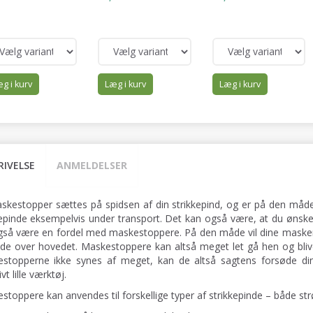
g i kurv
Læg i kurv
Læg i kurv
RIVELSE
ANMELDELSER
skestopper sættes på spidsen af din strikkepind, og er på den måde m
kepinde eksempelvis under transport. Det kan også være, at du ønsker
gså være en fordel med maskestoppere. På den måde vil dine masker i
nde over hovedet. Maskestoppere kan altså meget let gå hen og bliv
stopperne ikke synes af meget, kan de altså sagtens forsøde di
ivt lille værktøj.
stoppere kan anvendes til forskellige typer af strikkepinde – både s