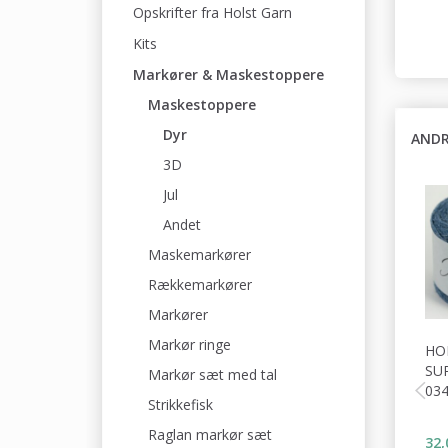
Opskrifter fra Holst Garn
Kits
Markører & Maskestoppere
Maskestoppere
Dyr
ANDR
3D
Jul
Andet
Maskemarkører
Rækkemarkører
Markører
Markør ringe
HO
SU
Markør sæt med tal
03
Strikkefisk
Raglan markør sæt
32,