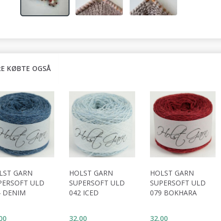
E KØBTE OGSÅ
LST GARN
HOLST GARN
HOLST GARN
PERSOFT ULD
SUPERSOFT ULD
SUPERSOFT ULD
4 DENIM
042 ICED
079 BOKHARA
00
32,00
32,00