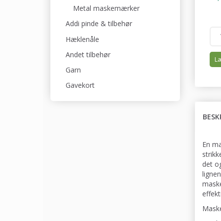
Metal maskemærker
Addi pinde & tilbehør
Hæklenåle
Andet tilbehør
Læ
Garn
Gavekort
BESK
En ma
strik
det o
ligne
maske
effekt
Maske