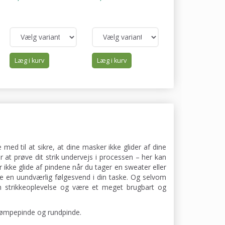
32,00
Du sparer:
6,40
Læg i kurv
Læg i kurv
Læg i kurv
ed til at sikre, at dine masker ikke glider af dine
 at prøve dit strik undervejs i processen – her kan
kke glide af pindene når du tager en sweater eller
e en uundværlig følgesvend i din taske. Og selvom
n strikkeoplevelse og være et meget brugbart og
trømpepinde og rundpinde.