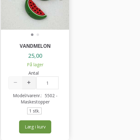
VANDMELON
25,00
På lager
Antal
Model/varenr.:
5502 -
Maskestopper
1 stk.
Læg i kurv