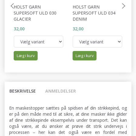
HOLST GARN
HOLST GARN
H
SUPERSOFT ULD 030
SUPERSOFT ULD 034
S
GLACIER
DENIM
A
32,00
32,00
32
Læg i kurv
Læg i kurv
BESKRIVELSE
ANMELDELSER
En maskestopper sættes på spidsen af din strikkepind, og
er på den måde med til at sikre, at dine masker ikke glider
af dine strikkepinde eksempelvis under transport. Det kan
også være, at du ønsker at prøve dit strik undervejs i
processen – her kan det også være en fordel med