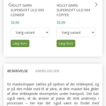
HOLST GARN
HOLST GARN
H
SUPERSOFT ULD 095
SUPERSOFT ULD 094
S
CONKER
COFFEE
P
32,00
32,00
32
Læg i kurv
Læg i kurv
BESKRIVELSE
ANMELDELSER
En maskestopper sættes på spidsen af din strikkepind, og
er på den måde med til at sikre, at dine masker ikke glider
af dine strikkepinde eksempelvis under transport. Det kan
også være, at du ønsker at prøve dit strik undervejs i
processen – her kan det også være en fordel med