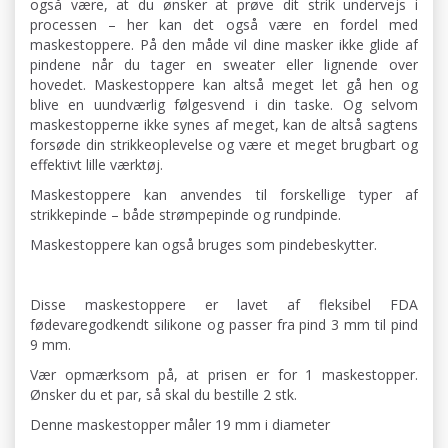
også være, at du ønsker at prøve dit strik undervejs i
processen – her kan det også være en fordel med
maskestoppere. På den måde vil dine masker ikke glide af
pindene når du tager en sweater eller lignende over
hovedet. Maskestoppere kan altså meget let gå hen og
blive en uundværlig følgesvend i din taske. Og selvom
maskestopperne ikke synes af meget, kan de altså sagtens
forsøde din strikkeoplevelse og være et meget brugbart og
effektivt lille værktøj.
Maskestoppere kan anvendes til forskellige typer af
strikkepinde – både strømpepinde og rundpinde.
Maskestoppere kan også bruges som pindebeskytter.
Disse maskestoppere er lavet af fleksibel FDA
fødevaregodkendt silikone og passer fra pind 3 mm til pind
9 mm.
Vær opmærksom på, at prisen er for 1 maskestopper.
Ønsker du et par, så skal du bestille 2 stk.
Denne maskestopper måler 19 mm i diameter