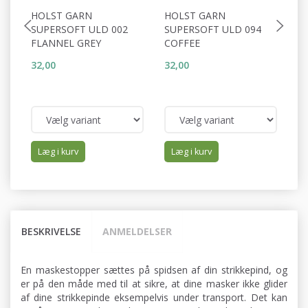
HOLST GARN
HOLST GARN
H
SUPERSOFT ULD 002
SUPERSOFT ULD 094
S
FLANNEL GREY
COFFEE
C
32,00
32,00
32
Læg i kurv
Læg i kurv
BESKRIVELSE
ANMELDELSER
En maskestopper sættes på spidsen af din strikkepind, og
er på den måde med til at sikre, at dine masker ikke glider
af dine strikkepinde eksempelvis under transport. Det kan