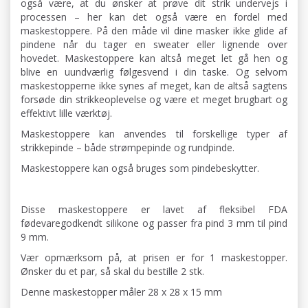
også være, at du ønsker at prøve dit strik undervejs i
processen – her kan det også være en fordel med
maskestoppere. På den måde vil dine masker ikke glide af
pindene når du tager en sweater eller lignende over
hovedet. Maskestoppere kan altså meget let gå hen og
blive en uundværlig følgesvend i din taske. Og selvom
maskestopperne ikke synes af meget, kan de altså sagtens
forsøde din strikkeoplevelse og være et meget brugbart og
effektivt lille værktøj.
Maskestoppere kan anvendes til forskellige typer af
strikkepinde – både strømpepinde og rundpinde.
Maskestoppere kan også bruges som pindebeskytter.
Disse maskestoppere er lavet af fleksibel FDA
fødevaregodkendt silikone og passer fra pind 3 mm til pind
9 mm.
Vær opmærksom på, at prisen er for 1 maskestopper.
Ønsker du et par, så skal du bestille 2 stk.
Denne maskestopper måler 28 x 28 x 15 mm