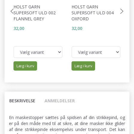
HOLST GARN
HOLST GARN
H
SUPERSOFT ULD 002
SUPERSOFT ULD 004
S
FLANNEL GREY
OXFORD
G
32,00
32,00
32
Læg i kurv
Læg i kurv
BESKRIVELSE
ANMELDELSER
En maskestopper sættes på spidsen af din strikkepind, og
er på den måde med til at sikre, at dine masker ikke glider
af dine strikkepinde eksempelvis under transport. Det kan