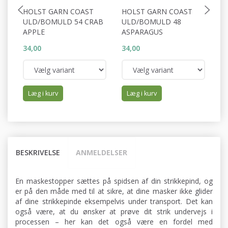
HOLST GARN COAST
HOLST GARN COAST
H
ULD/BOMULD 54 CRAB
ULD/BOMULD 48
U
APPLE
ASPARAGUS
N
34,00
34,00
34
Læg i kurv
Læg i kurv
BESKRIVELSE
ANMELDELSER
En maskestopper sættes på spidsen af din strikkepind, og
er på den måde med til at sikre, at dine masker ikke glider
af dine strikkepinde eksempelvis under transport. Det kan
også være, at du ønsker at prøve dit strik undervejs i
processen – her kan det også være en fordel med