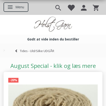
Menu
Skifte navigation
Godt at vide inden du bestiller
Godt at vide inden du bestil
Tides - Uld/Silke UDGÅR
August Special - klik og læs mere
-20%