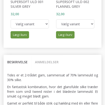
SUPERSOFT ULD 001
SUPERSOFT ULD 002
S
SILVER GREY
FLANNEL GREY
P
32,00
32,00
32
Læg i kurv
Læg i kurv
BESKRIVELSE
ANMELDELSER
Tides er et 2-trådet garn, sammensat af 70% lammeuld og
30% silke.
En fantastisk kombination, hvor det glansfulde silke træder
frem som små tweed nister i det blødeste lammeuld. Et
smukt og meget blødt garn.
Garnet er perfekt til både strik og hækling med én eller flere