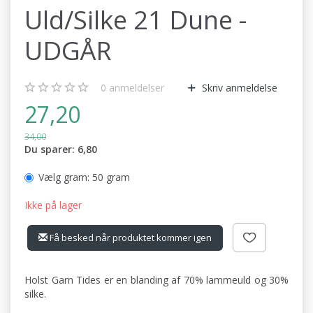
Uld/Silke 21 Dune -
UDGÅR
0
anmeldelser
Skriv anmeldelse
27,20
34,00
Du sparer:
6,80
Vælg gram:
50 gram
Ikke på lager
Få besked når produktet kommer igen
Holst Garn Tides er en blanding af 70% lammeuld og 30%
silke.