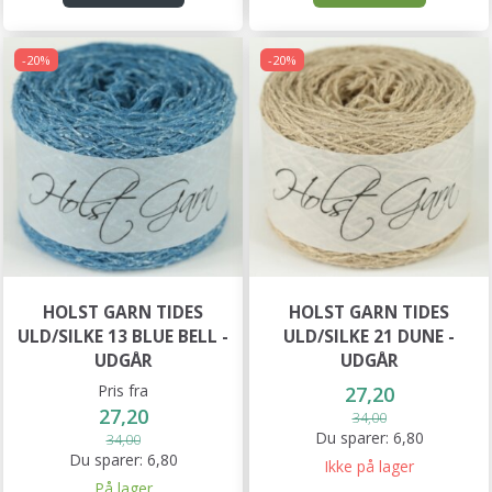
-20%
-20%
HOLST GARN TIDES
HOLST GARN TIDES
ULD/SILKE 13 BLUE BELL -
ULD/SILKE 21 DUNE -
UDGÅR
UDGÅR
Pris fra
27,20
27,20
34,00
Du sparer:
6,80
34,00
Du sparer:
6,80
Ikke på lager
På lager