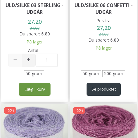
ULD/SILKE 03 STERLING -
ULD/SILKE 06 CONFETTI -
UDGÅR
UDGÅR
Pris fra
27,20
27,20
34,00
Du sparer:
6,80
34,00
Du sparer:
6,80
På lager
På lager
Antal
50 gram
50 gram
500 gram
Læg i kurv
Se produktet
-20%
-20%