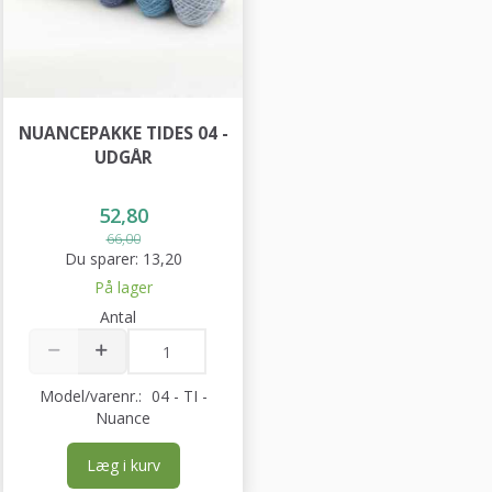
NUANCEPAKKE TIDES 04 -
UDGÅR
52,80
66,00
Du sparer:
13,20
På lager
Antal
Model/varenr.:
04 - TI -
Nuance
Læg i kurv