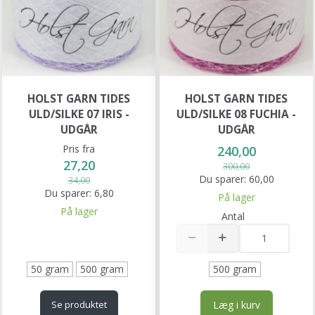
HOLST GARN TIDES
HOLST GARN TIDES
ULD/SILKE 07 IRIS -
ULD/SILKE 08 FUCHIA -
UDGÅR
UDGÅR
Pris fra
240,00
27,20
300,00
Du sparer:
60,00
34,00
Du sparer:
6,80
På lager
På lager
Antal
50 gram
500 gram
500 gram
Læg i kurv
Se produktet