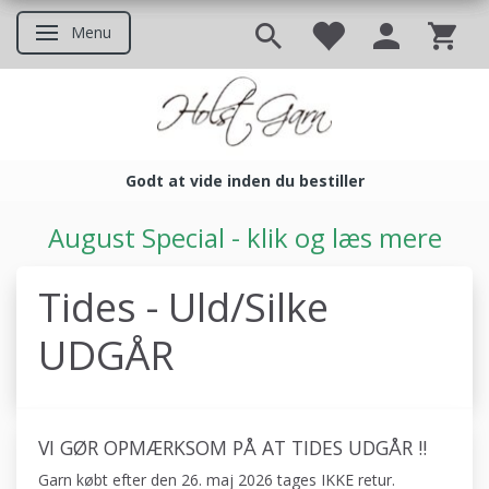
Menu
Skifte navigation
Godt at vide inden du bestiller
Godt at vide inden du bestil
August Special - klik og læs mere
Tides - Uld/Silke
UDGÅR
VI GØR OPMÆRKSOM PÅ AT TIDES UDGÅR !!
Garn købt efter den 26. maj 2026 tages IKKE retur.