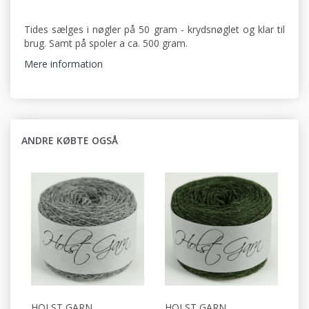
Tides sælges i nøgler på 50 gram - krydsnøglet og klar til
brug. Samt på spoler a ca. 500 gram.
Mere information
ANDRE KØBTE OGSÅ
HOLST GARN
HOLST GARN
H