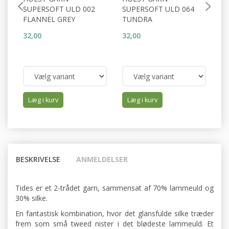
SUPERSOFT ULD 002
SUPERSOFT ULD 064
S
FLANNEL GREY
TUNDRA
H
32,00
32,00
32
Læg i kurv
Læg i kurv
BESKRIVELSE
ANMELDELSER
Tides er et 2-trådet garn, sammensat af 70% lammeuld og
30% silke.
En fantastisk kombination, hvor det glansfulde silke træder
frem som små tweed nister i det blødeste lammeuld. Et