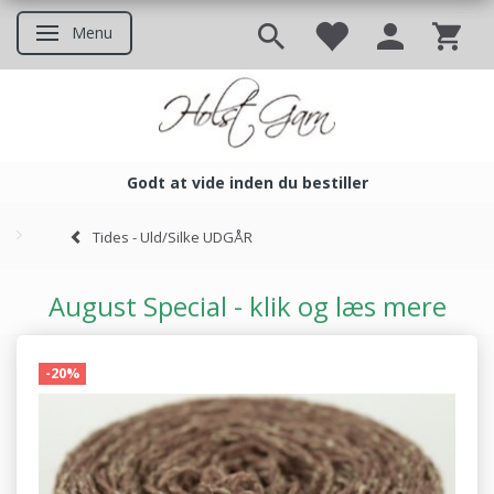
Menu
Skifte navigation
Godt at vide inden du bestiller
Godt at vide inden du bestil
Tides - Uld/Silke UDGÅR
August Special - klik og læs mere
-20%