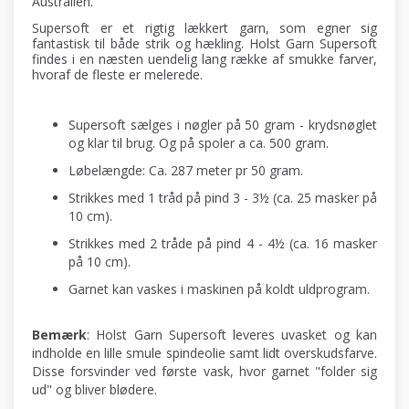
Australien.
Supersoft er et rigtig lækkert garn, som egner sig
fantastisk til både strik og hækling. Holst Garn Supersoft
findes i en næsten uendelig lang række af smukke farver,
hvoraf de fleste er melerede.
Supersoft sælges i nøgler på 50 gram - krydsnøglet
og klar til brug. Og på spoler a ca. 500 gram.
Løbelængde: Ca. 287 meter pr 50 gram.
Strikkes med 1 tråd på pind 3 - 3½ (ca. 25 masker på
10 cm).
Strikkes med 2 tråde på pind 4 - 4½ (ca. 16 masker
på 10 cm).
Garnet kan vaskes i maskinen på koldt uldprogram.
Bemærk
: Holst Garn Supersoft leveres uvasket og kan
indholde en lille smule spindeolie samt lidt overskudsfarve.
Disse forsvinder ved første vask, hvor garnet "folder sig
ud" og bliver blødere.