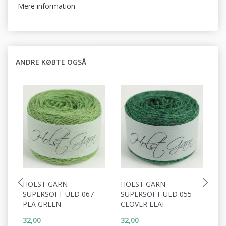
Mere information
ANDRE KØBTE OGSÅ
HOLST GARN
HOLST GARN
H
SUPERSOFT ULD 067
SUPERSOFT ULD 055
S
PEA GREEN
CLOVER LEAF
C
32,00
32,00
32