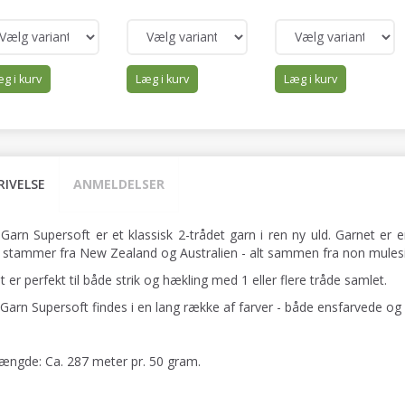
g i kurv
Læg i kurv
Læg i kurv
RIVELSE
ANMELDELSER
 Garn Supersoft er et klassisk 2-trådet garn i ren ny uld. Garnet er
 stammer fra New Zealand og Australien - alt sammen fra non mulesi
 er perfekt til både strik og hækling med 1 eller flere tråde samlet.
 Garn Supersoft findes i en lang række af farver - både ensfarvede og
ængde: Ca. 287 meter pr. 50 gram.