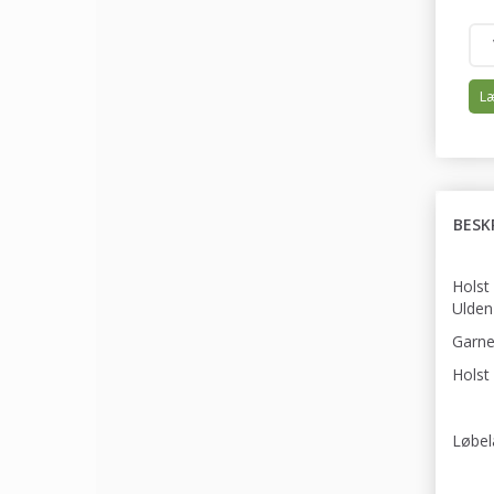
Læ
BESK
Holst
Ulden
Garnet
Holst
Løbel