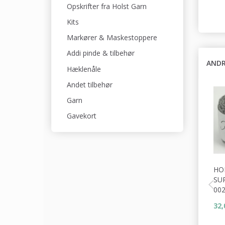
Opskrifter fra Holst Garn
Kits
Markører & Maskestoppere
Addi pinde & tilbehør
ANDR
Hæklenåle
Andet tilbehør
Garn
Gavekort
HO
SU
00
32,