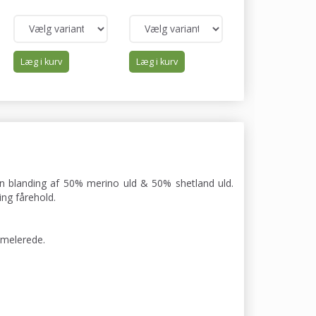
Læg i kurv
Læg i kurv
Læg i kurv
 en blanding af 50% merino uld & 50% shetland uld.
ng fårehold.
 melerede.