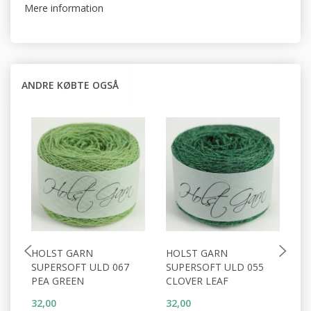
Mere information
ANDRE KØBTE OGSÅ
HOLST GARN
HOLST GARN
H
SUPERSOFT ULD 067
SUPERSOFT ULD 055
S
PEA GREEN
CLOVER LEAF
C
32,00
32,00
32