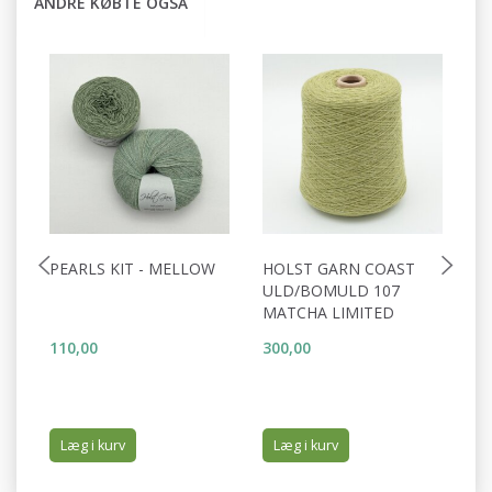
ANDRE KØBTE OGSÅ
PEARLS KIT - MELLOW
HOLST GARN COAST
H
ULD/BOMULD 107
U
MATCHA LIMITED
U
110,00
300,00
34
Læg i kurv
Læg i kurv