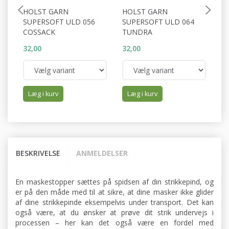
HOLST GARN
HOLST GARN
H
SUPERSOFT ULD 056
SUPERSOFT ULD 064
S
COSSACK
TUNDRA
D
32,00
32,00
32
Læg i kurv
Læg i kurv
BESKRIVELSE
ANMELDELSER
En maskestopper sættes på spidsen af din strikkepind, og
er på den måde med til at sikre, at dine masker ikke glider
af dine strikkepinde eksempelvis under transport. Det kan
også være, at du ønsker at prøve dit strik undervejs i
processen – her kan det også være en fordel med