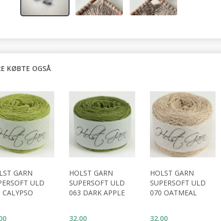
E KØBTE OGSÅ
LST GARN
HOLST GARN
HOLST GARN
PERSOFT ULD
SUPERSOFT ULD
SUPERSOFT ULD
6 CALYPSO
063 DARK APPLE
070 OATMEAL
00
32,00
32,00