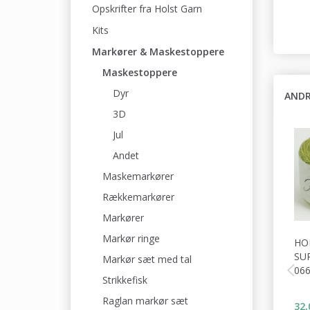
Opskrifter fra Holst Garn
Kits
Markører & Maskestoppere
Maskestoppere
Dyr
ANDR
3D
Jul
Andet
Maskemarkører
Rækkemarkører
Markører
Markør ringe
HO
SU
Markør sæt med tal
06
Strikkefisk
Raglan markør sæt
32,