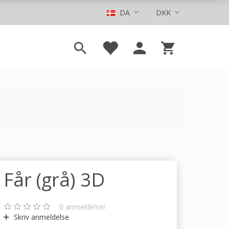
DA
DKK
Får (grå) 3D
0
anmeldelser
Skriv anmeldelse