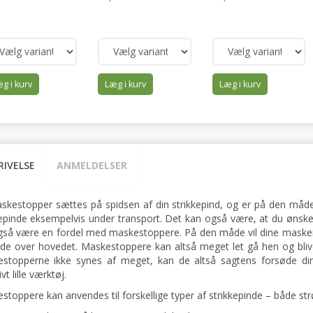
g i kurv
Læg i kurv
Læg i kurv
RIVELSE
ANMELDELSER
skestopper sættes på spidsen af din strikkepind, og er på den måde m
kepinde eksempelvis under transport. Det kan også være, at du ønsker
gså være en fordel med maskestoppere. På den måde vil dine masker i
nde over hovedet. Maskestoppere kan altså meget let gå hen og bliv
stopperne ikke synes af meget, kan de altså sagtens forsøde di
ivt lille værktøj.
stoppere kan anvendes til forskellige typer af strikkepinde – både s