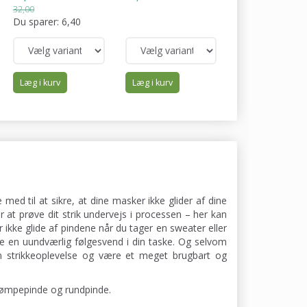
32,00
Du sparer:
6,40
Læg i kurv
Læg i kurv
Læg i kurv
ed til at sikre, at dine masker ikke glider af dine
 at prøve dit strik undervejs i processen – her kan
kke glide af pindene når du tager en sweater eller
e en uundværlig følgesvend i din taske. Og selvom
n strikkeoplevelse og være et meget brugbart og
trømpepinde og rundpinde.