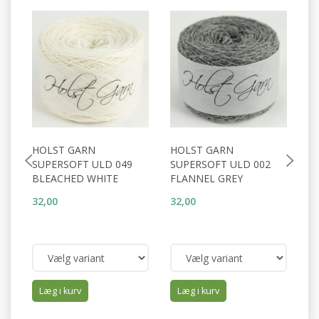
HOLST GARN
HOLST GARN
H
SUPERSOFT ULD 049
SUPERSOFT ULD 002
S
BLEACHED WHITE
FLANNEL GREY
D
32,00
32,00
32
Læg i kurv
Læg i kurv