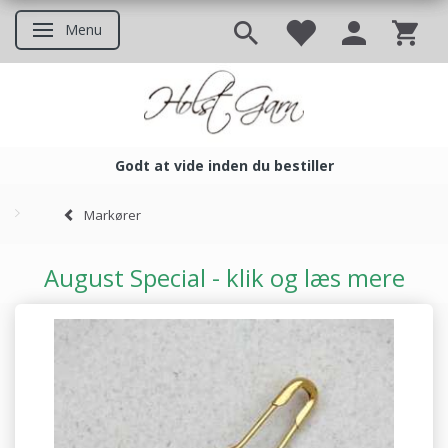
Menu
Skifte navigation
Godt at vide inden du bestiller
Godt at vide inden du bestil
Markører
August Special - klik og læs mere