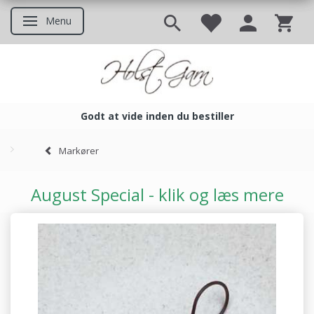
Menu
Skifte navigation
Godt at vide inden du bestiller
Godt at vide inden du bestil
Markører
August Special - klik og læs mere