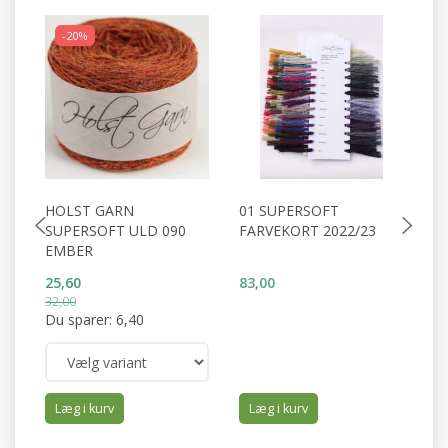
-20%
HOLST GARN
01 SUPERSOFT
0
SUPERSOFT ULD 090
FARVEKORT 2022/23
2
EMBER
25,60
83,00
83
32,00
Du sparer:
6,40
Læg i kurv
Læg i kurv