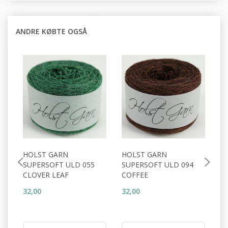
ANDRE KØBTE OGSÅ
HOLST GARN
HOLST GARN
H
SUPERSOFT ULD 055
SUPERSOFT ULD 094
S
CLOVER LEAF
COFFEE
A
32,00
32,00
32