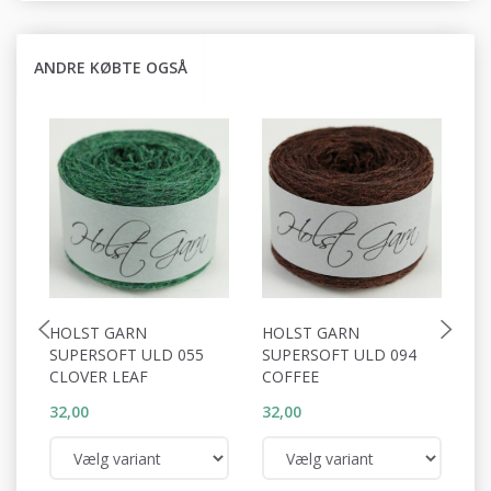
ANDRE KØBTE OGSÅ
HOLST GARN
HOLST GARN
H
SUPERSOFT ULD 055
SUPERSOFT ULD 094
S
CLOVER LEAF
COFFEE
C
32,00
32,00
32