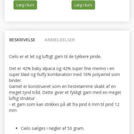
Læg i kurv
Læg i kurv
BESKRIVELSE
ANMELDELSER
Cielo er et let og luftigt garn til de tykkere pinde.
Det er 42% baby alpaca og 42% super fine merino i en
super blød og fluffy kombination med 16% polyamid som
binder.
Garnet er konstrueret som en hestetømme skabt af en
meget tynd tråd. Dette giver et fyldigt garn med en meget
luftig struktur
- et garn som kan strikkes på alt fra pind 6 mm til pind 12
mm
Cielo sælges i nøgler af 50 gram.