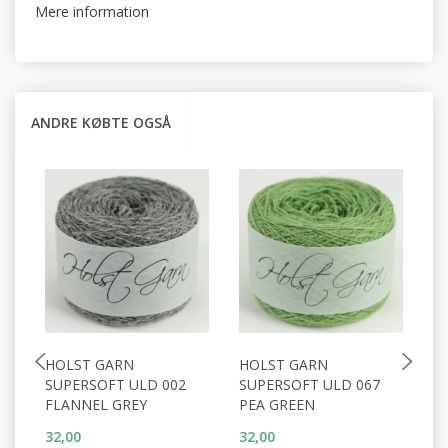
Mere information
ANDRE KØBTE OGSÅ
HOLST GARN
HOLST GARN
H
SUPERSOFT ULD 002
SUPERSOFT ULD 067
S
FLANNEL GREY
PEA GREEN
D
32,00
32,00
32