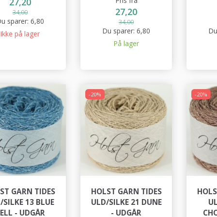
Pris fra
27,20
27,20
34,00
u sparer:
6,80
34,00
Du sparer:
6,80
Du
Ikke på lager
På lager
-20%
-20%
ST GARN TIDES
HOLST GARN TIDES
HOLS
/SILKE 13 BLUE
ULD/SILKE 21 DUNE
UL
ELL - UDGÅR
- UDGÅR
CHO