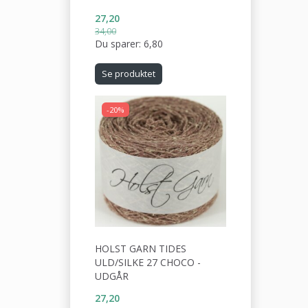
27,20
34,00
Du sparer:
6,80
Se produktet
-20%
HOLST GARN TIDES
ULD/SILKE 27 CHOCO -
UDGÅR
27,20