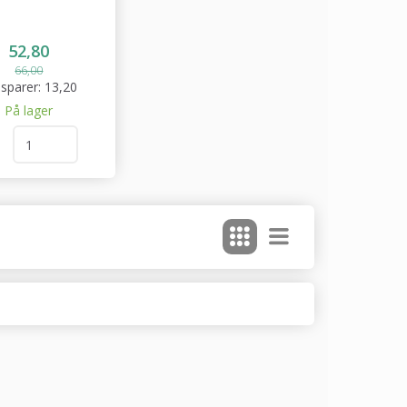
52,80
66,00
sparer:
13,20
På lager
l