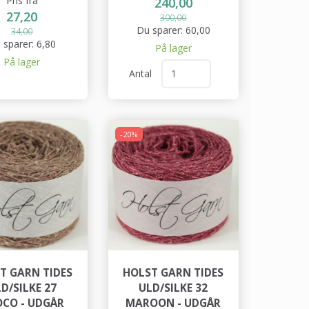
Pris fra
240,00
27,20
300,00
Du sparer:
60,00
34,00
 sparer:
6,80
På lager
På lager
Antal
-20%
T GARN TIDES
HOLST GARN TIDES
D/SILKE 27
ULD/SILKE 32
CO - UDGÅR
MAROON - UDGÅR