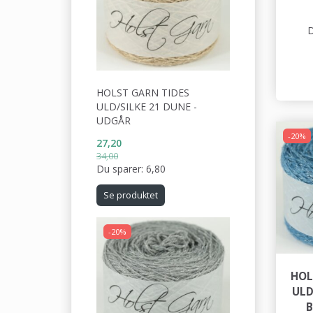
D
HOLST GARN TIDES
ULD/SILKE 21 DUNE -
UDGÅR
-20%
27,20
34,00
Du sparer:
6,80
Se produktet
-20%
HOL
ULD
B