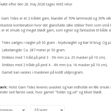
købt efter den 26. maj 2026 tages IKKE retur.
 Garn Tides er et 2-trådet garn, blandet af 70% lammeuld og 30% silk
ntastisk kombination hvor det glansfulde silke stikker frem som små 
 er et smukt og meget blødt garn, som egner sig fantastisk til både st
Tides sælges i nøgler på 50 gram - krydsnøglet og klar til brug. Og p
Løbelængde: Ca. 287 meter pr 50 gram.
Strikkes med 1 tråd på pind 3 - 3½ mm (ca. 25 masker på 10 cm).
Strikkes med 2 tråde på pind 4 - 4½ mm (ca. 16 masker på 10 cm).
Garnet kan vaskes i maskinen på koldt uldprogram.
ærk:
Holst Garn Tides leveres uvasket og kan indholde en lille smule 
inder ved første vask, hvor garnet "folder sig ud" og bliver blødt.
isniveau
På lager