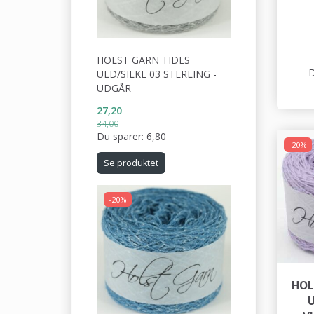
HOLST GARN TIDES
D
ULD/SILKE 03 STERLING -
UDGÅR
27,20
34,00
Du sparer:
6,80
-20%
Se produktet
-20%
HOL
U