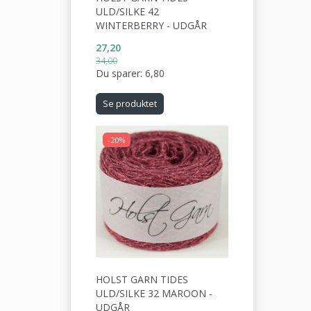
ULD/SILKE 42
WINTERBERRY - UDGÅR
27,20
34,00
Du sparer:
6,80
Se produktet
-20%
HOLST GARN TIDES
ULD/SILKE 32 MAROON -
UDGÅR