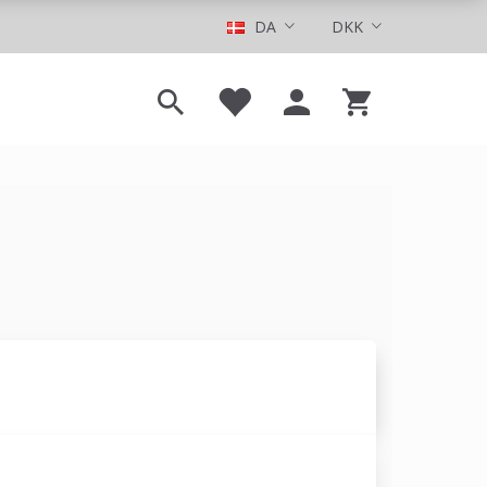
DA
DKK