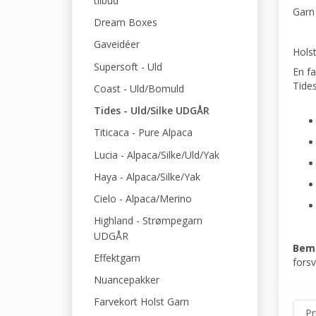
tilbud
Garn 
Dream Boxes
Gaveidéer
Holst
Supersoft - Uld
En fa
Tides
Coast - Uld/Bomuld
Tides - Uld/Silke UDGÅR
Titicaca - Pure Alpaca
Lucia - Alpaca/Silke/Uld/Yak
Haya - Alpaca/Silke/Yak
Cielo - Alpaca/Merino
Highland - Strømpegarn
UDGÅR
Bem
Effektgarn
forsv
Nuancepakker
Farvekort Holst Garn
Pr