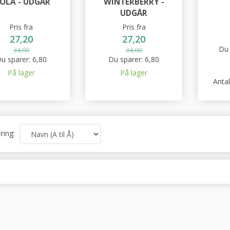
IOLA - UDGÅR
WINTERBERRY -
UDGÅR
Pris fra
Pris fra
27,20
27,20
Du 
34,00
34,00
u sparer:
6,80
Du sparer:
6,80
På lager
På lager
Anta
ring: