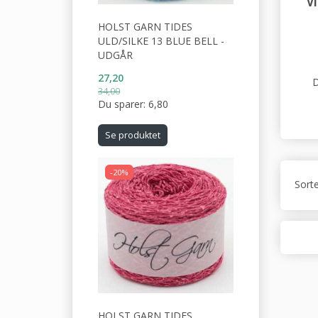
V
HOLST GARN TIDES
ULD/SILKE 13 BLUE BELL -
UDGÅR
27,20
D
34,00
Du sparer:
6,80
Se produktet
-20%
Sorte
HOLST GARN TIDES