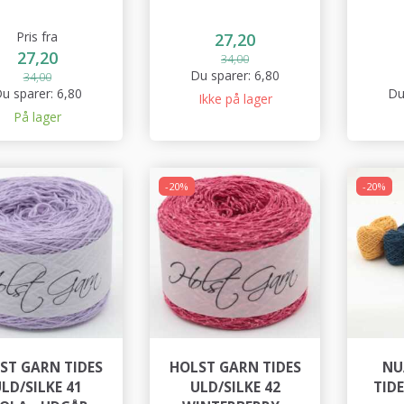
Pris fra
27,20
27,20
34,00
Du sparer:
6,80
34,00
u sparer:
6,80
Du
Ikke på lager
På lager
-20%
-20%
ST GARN TIDES
HOLST GARN TIDES
NU
LD/SILKE 41
ULD/SILKE 42
TIDE