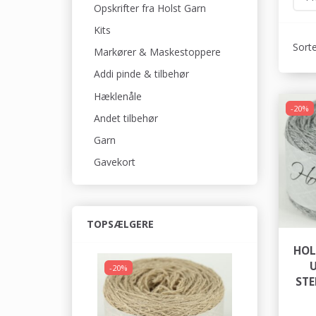
Opskrifter fra Holst Garn
Kits
Sorte
Markører & Maskestoppere
Addi pinde & tilbehør
Hæklenåle
-20%
Andet tilbehør
Garn
Gavekort
TOPSÆLGERE
HOL
U
-20%
STE