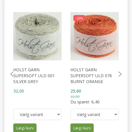
-20%
HOLST GARN
HOLST GARN
H
SUPERSOFT ULD 001
SUPERSOFT ULD 076
S
SILVER GREY
BURNT ORANGE
D
32,00
25,60
32
32,00
Du sparer:
6,40
Læg i kurv
Læg i kurv