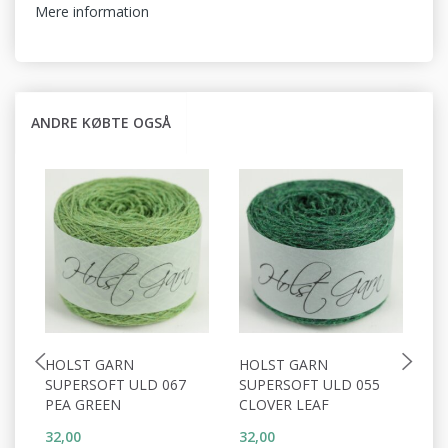
Mere information
ANDRE KØBTE OGSÅ
HOLST GARN
HOLST GARN
H
SUPERSOFT ULD 067
SUPERSOFT ULD 055
S
PEA GREEN
CLOVER LEAF
C
32,00
32,00
32