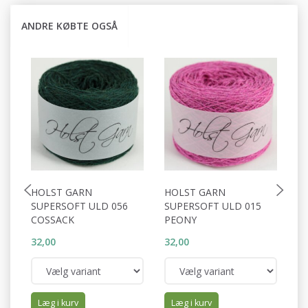
ANDRE KØBTE OGSÅ
HOLST GARN
HOLST GARN
H
SUPERSOFT ULD 056
SUPERSOFT ULD 015
S
COSSACK
PEONY
S
32,00
32,00
32
Læg i kurv
Læg i kurv