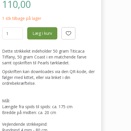
110,00
1 stk tilbage på lager
Læg i kurv
Dette strikkekit indeholder 50 gram Titicaca
Tiffany, 50 gram Coast i en matchende farve
samt opskriften til Pearls tørklædet.
Opskriften kan downloades via den QR-kode, der
følger med kittet, eller via linket i din
ordrebekræftelse.
Mål:
Længde fra spids til spids: ca. 175 cm
Bredde på midten: ca. 20 cm
Vejlendende strikkepind:
Rundpind 4 mm - 80 cm.