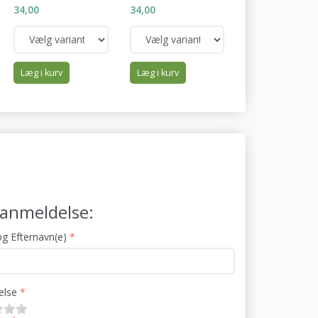
34,00
34,00
34,00
Læg i kurv
Læg i kurv
Læg i kurv
j anmeldelse:
g Efternavn(e)
lse