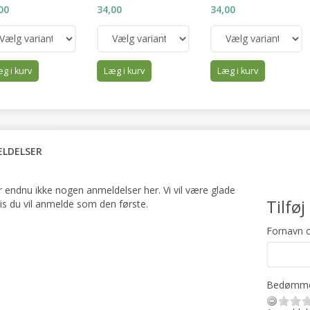
00
34,00
34,00
g i kurv
Læg i kurv
Læg i kurv
LDELSER
r endnu ikke nogen anmeldelser her. Vi vil være glade
Tilfø
vis du vil anmelde som den første.
Fornavn o
Bedømme