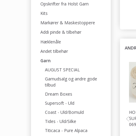
Opskrifter fra Holst Garn
Kits
Markører & Maskestoppere
Addi pinde & tilbehør
Hæklenåle
ANDR
Andet tilbehør
Garn
AUGUST SPECIAL
Garnudsalg og andre gode
tilbud
Dream Boxes
Supersoft - Uld
HO
Coast - Uld/Bomuld
SU
Tides - Uld/Silke
06
Titicaca - Pure Alpaca