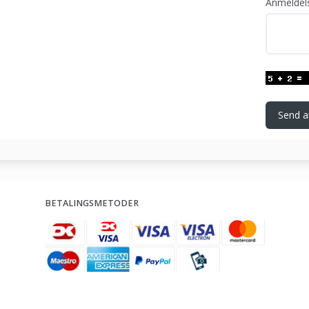
Anmeldel
Send a
BETALINGSMETODER