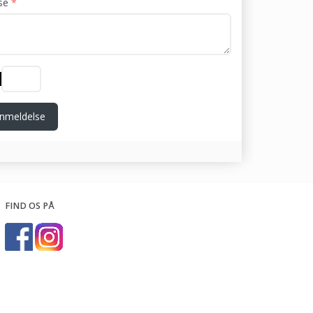
se
nmeldelse
FIND OS PÅ