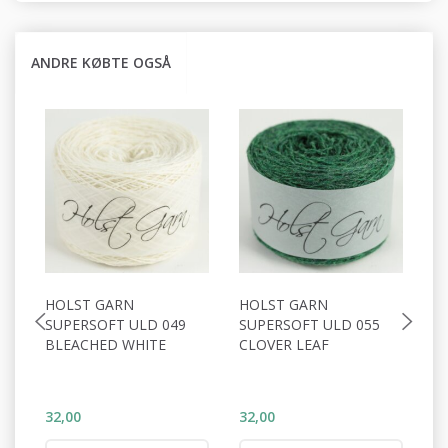
ANDRE KØBTE OGSÅ
HOLST GARN
HOLST GARN
H
SUPERSOFT ULD 049
SUPERSOFT ULD 055
S
BLEACHED WHITE
CLOVER LEAF
C
32,00
32,00
32