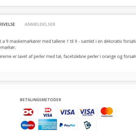
RIVELSE
ANMELDELSER
t a 9 maskemarkører med tallene 1 til 9 - samlet i en dekorativ fors
markør.
rerne er lavet af perler med tal, facetslebne perler i orange og forsø
BETALINGSMETODER