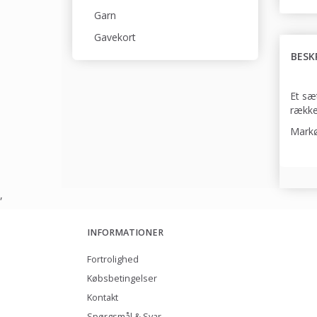
Garn
Gavekort
BESK
Et sæ
række
Markø
,
INFORMATIONER
Fortrolighed
Købsbetingelser
Kontakt
Spørgsmål & Svar