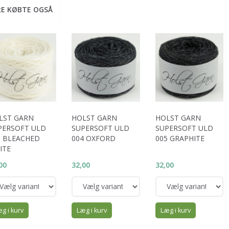
E KØBTE OGSÅ
LST GARN
HOLST GARN
HOLST GARN
PERSOFT ULD
SUPERSOFT ULD
SUPERSOFT ULD
9 BLEACHED
004 OXFORD
005 GRAPHITE
ITE
00
32,00
32,00
g i kurv
Læg i kurv
Læg i kurv