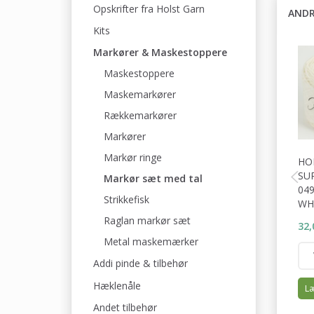
Opskrifter fra Holst Garn
ANDR
Kits
Markører & Maskestoppere
Maskestoppere
Maskemarkører
Rækkemarkører
Markører
Markør ringe
HO
SU
Markør sæt med tal
04
Strikkefisk
WH
Raglan markør sæt
32,
Metal maskemærker
Addi pinde & tilbehør
Hæklenåle
Læ
Andet tilbehør