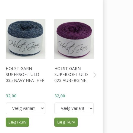
HOLST GARN
HOLST GARN
ADDI CLICK T
SUPERSOFT ULD
SUPERSOFT ULD
035 NAVY HEATHER
023 AUBERGINE
32,00
32,00
875,00
Læg i kurv
Læg i kurv
Læg i kurv