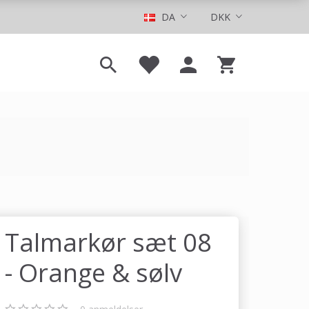
DA
DKK
Talmarkør sæt 08
- Orange & sølv