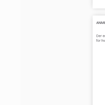
ANME
Der e
for h