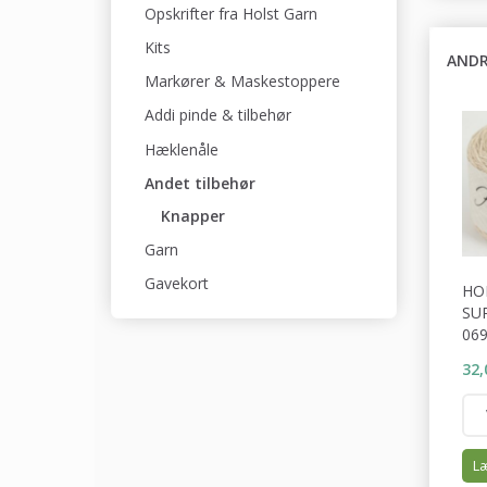
Opskrifter fra Holst Garn
Kits
ANDR
Markører & Maskestoppere
Addi pinde & tilbehør
Hæklenåle
Andet tilbehør
Knapper
Garn
Gavekort
HO
SU
06
32,
Læ