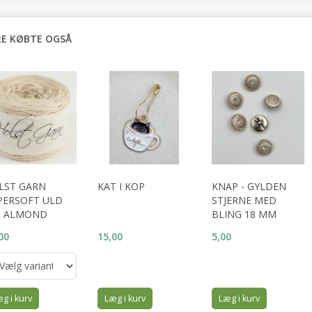
E KØBTE OGSÅ
LST GARN
KAT I KOP
KNAP - GYLDEN
PERSOFT ULD
STJERNE MED
9 ALMOND
BLING 18 MM
00
15,00
5,00
g i kurv
Læg i kurv
Læg i kurv