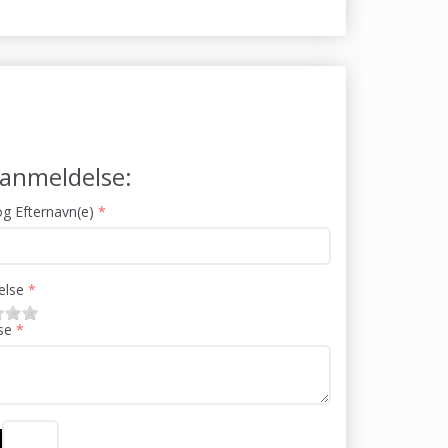
j anmeldelse:
g Efternavn(e)
lse
se