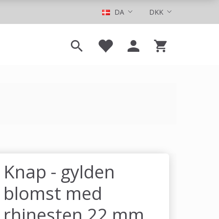
DA
DKK
Knap - gylden
blomst med
rhinesten 22 mm