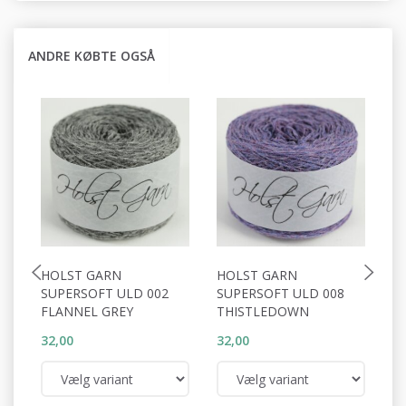
ANDRE KØBTE OGSÅ
HOLST GARN
HOLST GARN
0
SUPERSOFT ULD 002
SUPERSOFT ULD 008
F
FLANNEL GREY
THISTLEDOWN
32,00
32,00
83