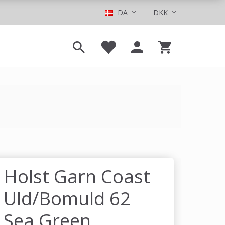
DA
DKK
Holst Garn Coast
Uld/Bomuld 62
Sea Green