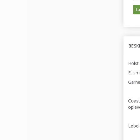
Læ
BESK
Holst
Et sm
Garnet
Coast
opleve
Løbel