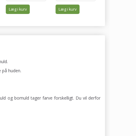
Læg i kurv
Læg i kurv
Læg i kurv
uld.
e på huden.
uld og bomuld tager farve forskelligt. Du vil derfor