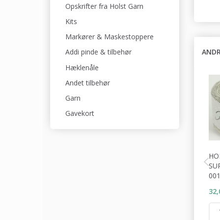
Opskrifter fra Holst Garn
Kits
Markører & Maskestoppere
ANDR
Addi pinde & tilbehør
Hæklenåle
Andet tilbehør
Garn
Gavekort
HO
SU
001
32,