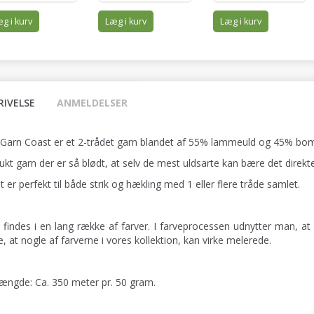
g i kurv
Læg i kurv
Læg i kurv
RIVELSE
ANMELDELSER
 Garn Coast er et 2-trådet garn blandet af 55% lammeuld og 45% bom
ukt garn der er så blødt, at selv de mest uldsarte kan bære det direkt
 er perfekt til både strik og hækling med 1 eller flere tråde samlet.
 findes i en lang række af farver. I farveprocessen udnytter man, at 
, at nogle af farverne i vores kollektion, kan virke melerede.
ængde: Ca. 350 meter pr. 50 gram.