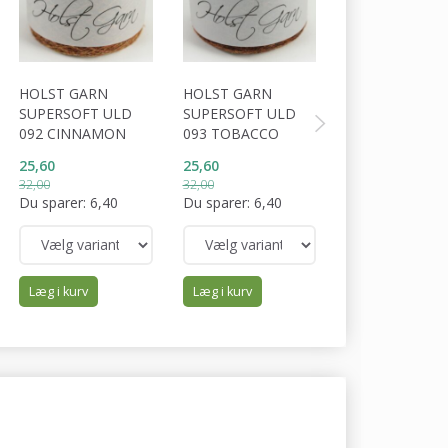
HOLST GARN
HOLST GARN
HOLST GARN
SUPERSOFT ULD
SUPERSOFT ULD
SUPERSOFT U
092 CINNAMON
093 TOBACCO
095 CONKER
25,60
25,60
32,00
32,00
32,00
Du sparer:
6,40
Du sparer:
6,40
Læg i kurv
Læg i kurv
Læg i kurv