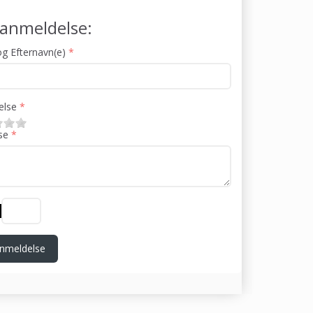
j anmeldelse:
g Efternavn(e)
lse
se
nmeldelse