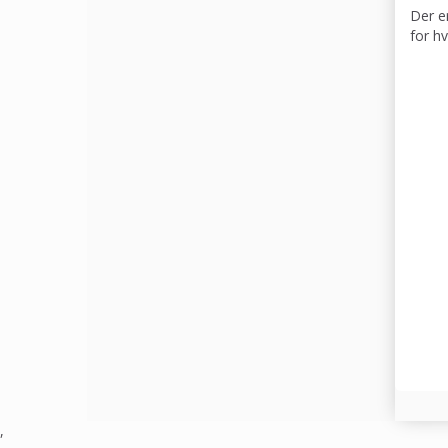
Der e
for h
,