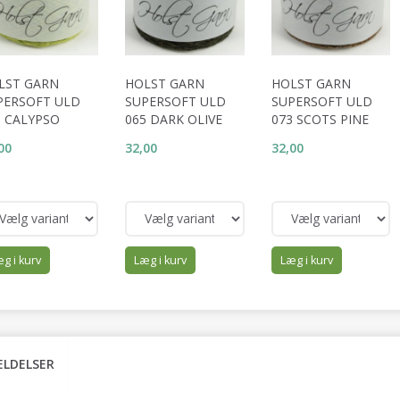
LST GARN
HOLST GARN
HOLST GARN
PERSOFT ULD
SUPERSOFT ULD
SUPERSOFT ULD
6 CALYPSO
065 DARK OLIVE
073 SCOTS PINE
00
32,00
32,00
g i kurv
Læg i kurv
Læg i kurv
LDELSER