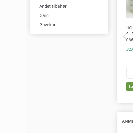
Andet tilbehør
Garn
Gavekort
HO
SU
06
32,
Læ
ANME