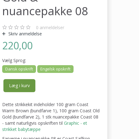
nuancepakke 08
0
anmeldelser
Skriv anmeldelse
220,00
Vælg
Sprog:
Dansk opskrift
Engelsk opskrift
Læg i kurv
Dette strikkekit indeholder 100 gram Coast
Warm Brown (bundfarve 1), 100 gram Coast Old
Gold (bundfarve 2), 1 stk nuancepakke Coast 08
- samt naturligvis opskriften til
Graphic - et
strikket babytæppe
Farverne i nuancepakke 08 er Coast Saffron,