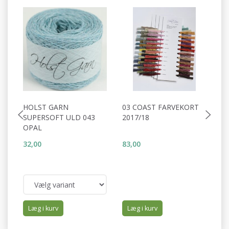
HOLST GARN
03 COAST FARVEKORT
H
SUPERSOFT ULD 043
2017/18
U
OPAL
R
32,00
83,00
34
Læg i kurv
Læg i kurv