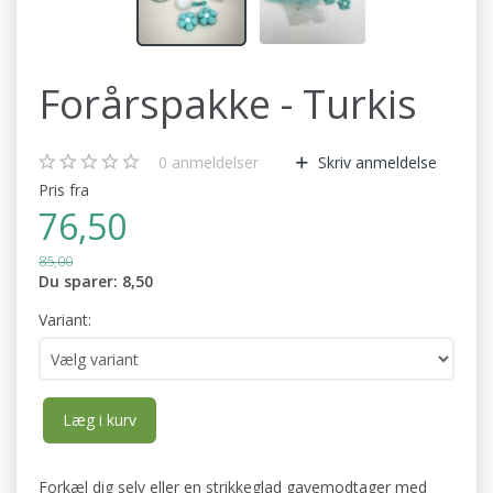
Forårspakke - Turkis
0
anmeldelser
Skriv anmeldelse
Pris fra
76,50
85,00
Du sparer:
8,50
Variant:
Læg i kurv
Forkæl dig selv eller en strikkeglad gavemodtager med