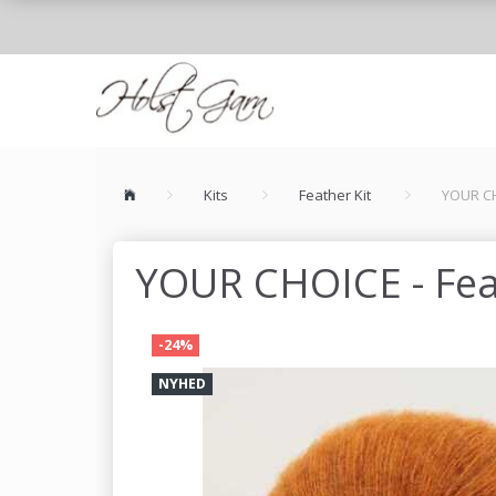
Kits
Feather Kit
YOUR CH
YOUR CHOICE - Feat
-24%
NYHED