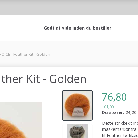
Godt at vide inden du bestiller
OICE - Feather Kit - Golden
her Kit - Golden
76,80
101,00
Du sparer:
24,20
Dette strikkekit 
maskemarkør fra M
til Feather tørklæd