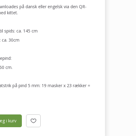
wnloades på dansk eller engelsk via den QR-
ed kittet.
il spids: ca. 145 cm
: ca. 30cm
epind:
60 cm.
latstrik på pind 5 mm: 19 masker x 23 rækker =
æg i kurv