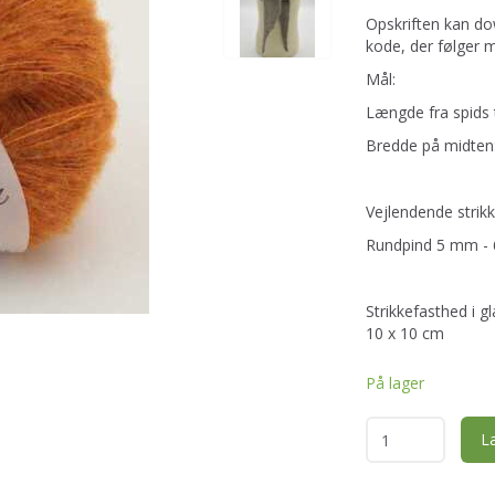
Opskriften kan do
kode, der følger m
Mål:
Længde fra spids t
Bredde på midten
Vejlendende strikk
Rundpind 5 mm - 
Strikkefasthed i g
10 x 10 cm
På lager
L