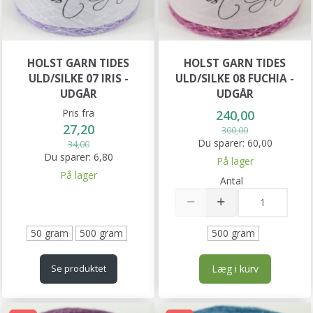
HOLST GARN TIDES
HOLST GARN TIDES
ULD/SILKE 07 IRIS -
ULD/SILKE 08 FUCHIA -
UDGÅR
UDGÅR
Pris fra
240,00
27,20
300,00
Du sparer:
60,00
34,00
Du sparer:
6,80
På lager
På lager
Antal
50 gram
500 gram
500 gram
Læg i kurv
Se produktet