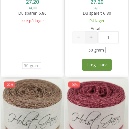
27,20
27,20
34,00
34,00
Du sparer:
6,80
Du sparer:
6,80
Ikke på lager
På lager
Antal
50 gram
Læg i kurv
50 gram
-20%
-20%