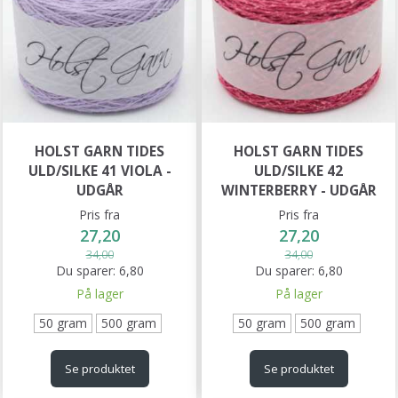
HOLST GARN TIDES
HOLST GARN TIDES
ULD/SILKE 41 VIOLA -
ULD/SILKE 42
UDGÅR
WINTERBERRY - UDGÅR
Pris fra
Pris fra
27,20
27,20
34,00
34,00
Du sparer:
6,80
Du sparer:
6,80
På lager
På lager
50 gram
500 gram
50 gram
500 gram
Se produktet
Se produktet