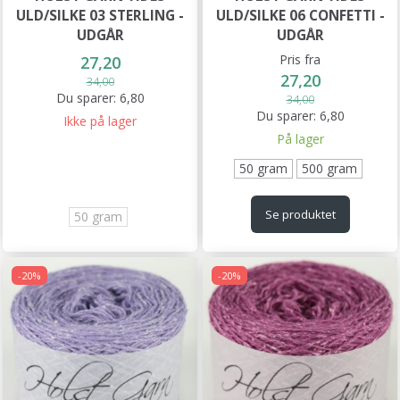
ULD/SILKE 03 STERLING -
ULD/SILKE 06 CONFETTI -
UDGÅR
UDGÅR
Pris fra
27,20
27,20
34,00
Du sparer:
6,80
34,00
Du sparer:
6,80
Ikke på lager
På lager
50 gram
500 gram
Se produktet
50 gram
-20%
-20%