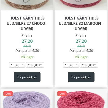
HOLST GARN TIDES
HOLST GARN TIDES
ULD/SILKE 27 CHOCO -
ULD/SILKE 32 MAROON -
UDGÅR
UDGÅR
Pris fra
Pris fra
27,20
27,20
34,00
34,00
Du sparer:
6,80
Du sparer:
6,80
På lager
På lager
50 gram
500 gram
50 gram
500 gram
Se produktet
Se produktet
-20%
-20%