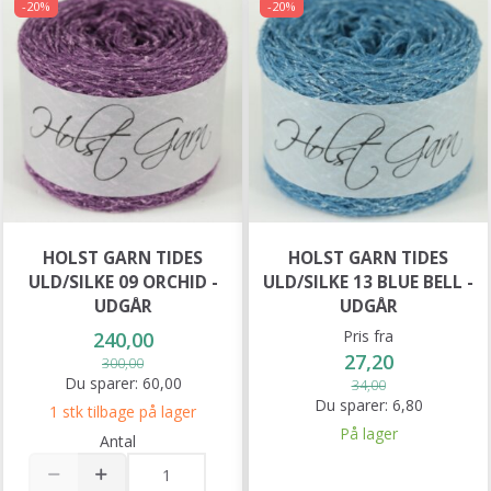
-20%
-20%
HOLST GARN TIDES
HOLST GARN TIDES
ULD/SILKE 09 ORCHID -
ULD/SILKE 13 BLUE BELL -
UDGÅR
UDGÅR
Pris fra
240,00
27,20
300,00
Du sparer:
60,00
34,00
Du sparer:
6,80
1 stk tilbage på lager
På lager
Antal