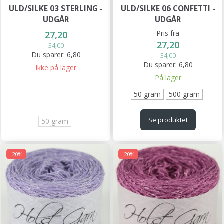
ULD/SILKE 03 STERLING -
ULD/SILKE 06 CONFETTI -
UDGÅR
UDGÅR
Pris fra
27,20
27,20
34,00
Du sparer:
6,80
34,00
Du sparer:
6,80
Ikke på lager
På lager
50 gram
500 gram
Se produktet
50 gram
-20%
-20%