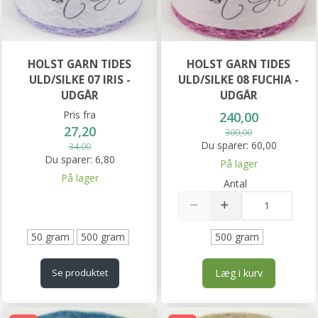
HOLST GARN TIDES
HOLST GARN TIDES
ULD/SILKE 07 IRIS -
ULD/SILKE 08 FUCHIA -
UDGÅR
UDGÅR
Pris fra
240,00
27,20
300,00
Du sparer:
60,00
34,00
Du sparer:
6,80
På lager
På lager
Antal
50 gram
500 gram
500 gram
Læg i kurv
Se produktet