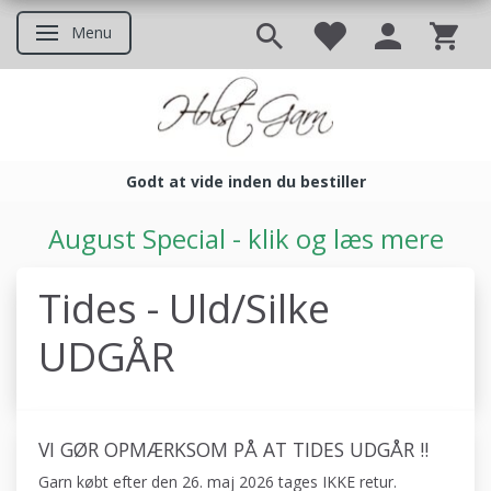
Menu
Skifte navigation
Godt at vide inden du bestiller
Godt at vide inden du bestil
August Special - klik og læs mere
Tides - Uld/Silke
UDGÅR
VI GØR OPMÆRKSOM PÅ AT TIDES UDGÅR !!
Garn købt efter den 26. maj 2026 tages IKKE retur.