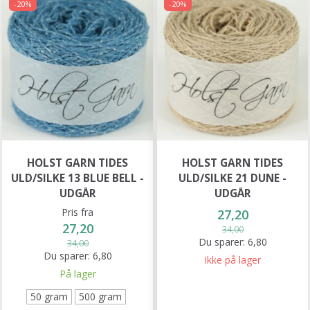
-20%
-20%
HOLST GARN TIDES
HOLST GARN TIDES
ULD/SILKE 13 BLUE BELL -
ULD/SILKE 21 DUNE -
UDGÅR
UDGÅR
Pris fra
27,20
27,20
34,00
Du sparer:
6,80
34,00
Du sparer:
6,80
Ikke på lager
På lager
50 gram
500 gram