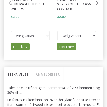
SUPERSOFT ULD 051
SUPERSOFT ULD 056
S
WILLOW
COSSACK
M
32,00
32,00
32
Læg i kurv
Læg i kurv
BESKRIVELSE
ANMELDELSER
Tides er et 2-trådet garn, sammensat af 70% lammeuld og
30% silke.
En fantastisk kombination, hvor det glansfulde silke træder
frem som små tweed nister i det blødeste lammeuld. Et