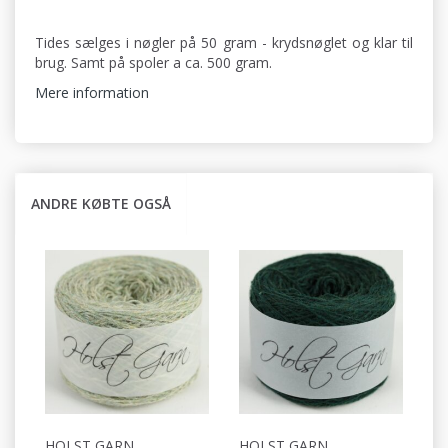
Tides sælges i nøgler på 50 gram - krydsnøglet og klar til
brug. Samt på spoler a ca. 500 gram.
Mere information
ANDRE KØBTE OGSÅ
HOLST GARN
HOLST GARN
H