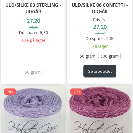
ULD/SILKE 03 STERLING -
ULD/SILKE 06 CONFETTI -
UDGÅR
UDGÅR
Pris fra
27,20
27,20
34,00
Du sparer:
6,80
34,00
Du sparer:
6,80
Ikke på lager
På lager
50 gram
500 gram
Se produktet
50 gram
-20%
-20%