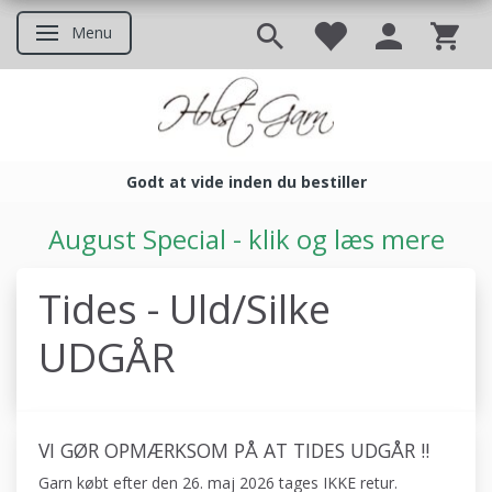
Menu
Skifte navigation
Godt at vide inden du bestiller
Godt at vide inden du bestil
August Special - klik og læs mere
Tides - Uld/Silke
UDGÅR
VI GØR OPMÆRKSOM PÅ AT TIDES UDGÅR !!
Garn købt efter den 26. maj 2026 tages IKKE retur.