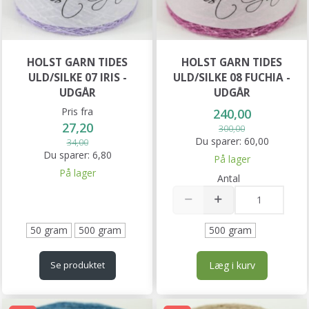
HOLST GARN TIDES
HOLST GARN TIDES
ULD/SILKE 07 IRIS -
ULD/SILKE 08 FUCHIA -
UDGÅR
UDGÅR
Pris fra
240,00
27,20
300,00
Du sparer:
60,00
34,00
Du sparer:
6,80
På lager
På lager
Antal
50 gram
500 gram
500 gram
Læg i kurv
Se produktet