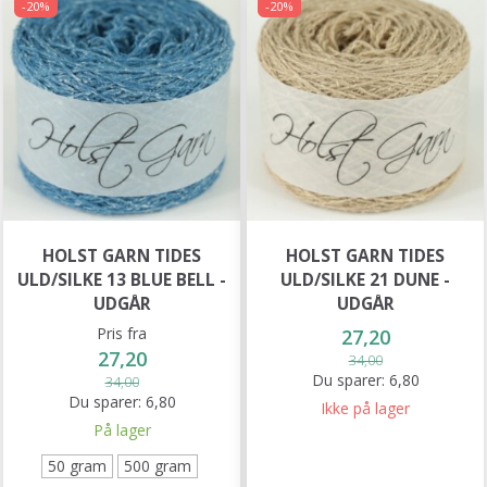
-20%
-20%
HOLST GARN TIDES
HOLST GARN TIDES
ULD/SILKE 13 BLUE BELL -
ULD/SILKE 21 DUNE -
UDGÅR
UDGÅR
Pris fra
27,20
27,20
34,00
Du sparer:
6,80
34,00
Du sparer:
6,80
Ikke på lager
På lager
50 gram
500 gram