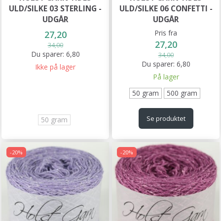
ULD/SILKE 03 STERLING -
ULD/SILKE 06 CONFETTI -
UDGÅR
UDGÅR
Pris fra
27,20
27,20
34,00
Du sparer:
6,80
34,00
Du sparer:
6,80
Ikke på lager
På lager
50 gram
500 gram
Se produktet
50 gram
-20%
-20%