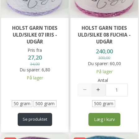
HOLST GARN TIDES
HOLST GARN TIDES
ULD/SILKE 07 IRIS -
ULD/SILKE 08 FUCHIA -
UDGÅR
UDGÅR
Pris fra
240,00
27,20
300,00
Du sparer:
60,00
34,00
Du sparer:
6,80
På lager
På lager
Antal
50 gram
500 gram
500 gram
Læg i kurv
Se produktet