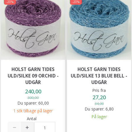
-20%
-20%
HOLST GARN TIDES
HOLST GARN TIDES
ULD/SILKE 09 ORCHID -
ULD/SILKE 13 BLUE BELL -
UDGÅR
UDGÅR
Pris fra
240,00
27,20
300,00
Du sparer:
60,00
34,00
Du sparer:
6,80
1 stk tilbage på lager
På lager
Antal