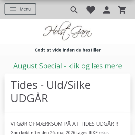
Menu
Skifte navigation
Godt at vide inden du bestiller
Godt at vide inden du bestil
August Special - klik og læs mere
Tides - Uld/Silke
UDGÅR
VI GØR OPMÆRKSOM PÅ AT TIDES UDGÅR !!
Garn købt efter den 26. maj 2026 tages IKKE retur.