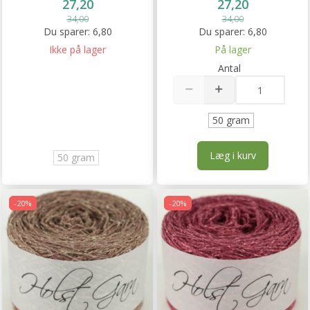
27,20
27,20
34,00
34,00
Du sparer:
6,80
Du sparer:
6,80
Ikke på lager
På lager
Antal
50 gram
Læg i kurv
50 gram
-20%
-20%