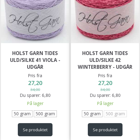
HOLST GARN TIDES
HOLST GARN TIDES
ULD/SILKE 41 VIOLA -
ULD/SILKE 42
UDGÅR
WINTERBERRY - UDGÅR
Pris fra
Pris fra
27,20
27,20
34,00
34,00
Du sparer:
6,80
Du sparer:
6,80
På lager
På lager
50 gram
500 gram
50 gram
500 gram
Se produktet
Se produktet