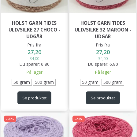
HOLST GARN TIDES
HOLST GARN TIDES
ULD/SILKE 27 CHOCO -
ULD/SILKE 32 MAROON -
UDGÅR
UDGÅR
Pris fra
Pris fra
27,20
27,20
34,00
34,00
Du sparer:
6,80
Du sparer:
6,80
På lager
På lager
50 gram
500 gram
50 gram
500 gram
Se produktet
Se produktet
-20%
-20%