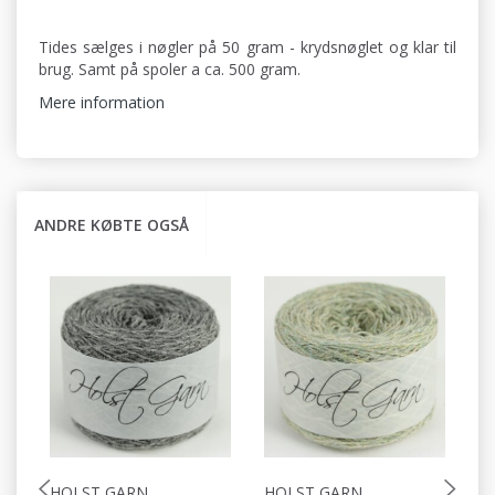
Tides sælges i nøgler på 50 gram - krydsnøglet og klar til
brug. Samt på spoler a ca. 500 gram.
Mere information
ANDRE KØBTE OGSÅ
HOLST GARN
HOLST GARN
H