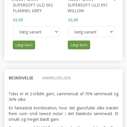
SUPERSOFT ULD 002
SUPERSOFT ULD 051
S
FLANNEL GREY
WILLOW
P
32,00
32,00
32
Læg i kurv
Læg i kurv
BESKRIVELSE
ANMELDELSER
Tides er et 2-trådet garn, sammensat af 70% lammeuld og
30% silke.
En fantastisk kombination, hvor det glansfulde silke træder
frem som små tweed nister i det blødeste lammeuld. Et
smukt og meget blødt garn.