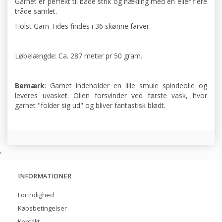
Garnet er perfekt til både strik og hækling med én eller flere
tråde samlet.
Holst Garn Tides findes i 36 skønne farver.
Løbelængde: Ca. 287 meter pr 50 gram.
Bemærk
: Garnet indeholder en lille smule spindeolie og
leveres uvasket. Olien forsvinder ved første vask, hvor
garnet "folder sig ud" og bliver fantastisk blødt.
,
INFORMATIONER
Fortrolighed
Købsbetingelser
Kontakt