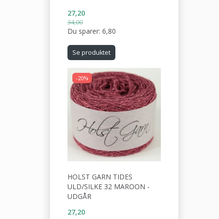
27,20
34,00
Du sparer:
6,80
Se produktet
-20%
HOLST GARN TIDES
ULD/SILKE 32 MAROON -
UDGÅR
27,20