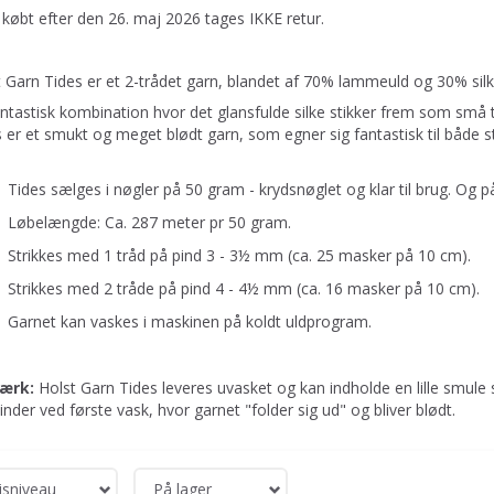
købt efter den 26. maj 2026 tages IKKE retur.
 Garn Tides er et 2-trådet garn, blandet af 70% lammeuld og 30% silk
ntastisk kombination hvor det glansfulde silke stikker frem som små 
 er et smukt og meget blødt garn, som egner sig fantastisk til både st
Tides sælges i nøgler på 50 gram - krydsnøglet og klar til brug. Og p
Løbelængde: Ca. 287 meter pr 50 gram.
Strikkes med 1 tråd på pind 3 - 3½ mm (ca. 25 masker på 10 cm).
Strikkes med 2 tråde på pind 4 - 4½ mm (ca. 16 masker på 10 cm).
Garnet kan vaskes i maskinen på koldt uldprogram.
ærk:
Holst Garn Tides leveres uvasket og kan indholde en lille smule 
inder ved første vask, hvor garnet "folder sig ud" og bliver blødt.
isniveau
På lager