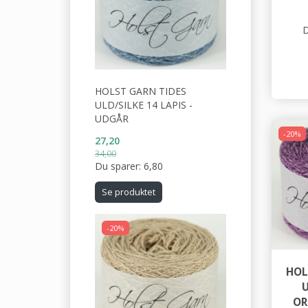
D
HOLST GARN TIDES
ULD/SILKE 14 LAPIS -
UDGÅR
-20%
27,20
34,00
Du sparer:
6,80
Se produktet
-20%
HOL
U
OR