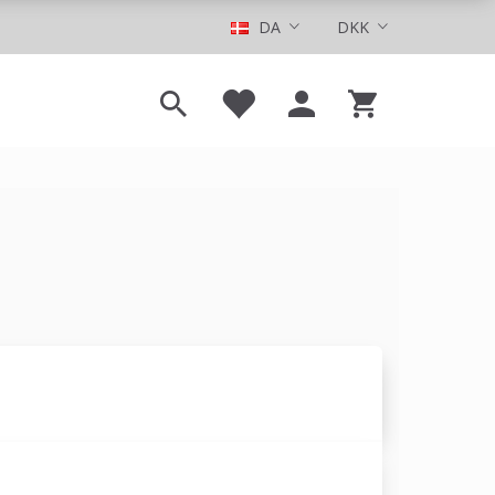
DA
DKK