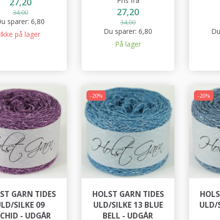
Pris fra
27,20
27,20
34,00
u sparer:
6,80
34,00
Du sparer:
6,80
Du
Ikke på lager
På lager
-20%
-20%
ST GARN TIDES
HOLST GARN TIDES
HOLS
LD/SILKE 09
ULD/SILKE 13 BLUE
ULD/S
CHID - UDGÅR
BELL - UDGÅR