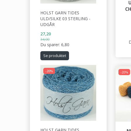
U
CH
HOLST GARN TIDES
ULD/SILKE 03 STERLING -
UDGÅR
27,20
34,00
D
Du sparer:
6,80
Se produktet
-20%
-20%
HOLST GARN TIDES