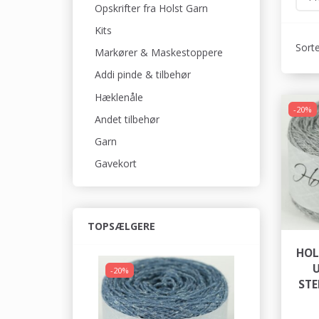
Opskrifter fra Holst Garn
Kits
Sorte
Markører & Maskestoppere
Addi pinde & tilbehør
Hæklenåle
-20%
Andet tilbehør
Garn
Gavekort
TOPSÆLGERE
HOL
U
-20%
STE