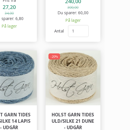
Pris fra
240,00
27,20
300,00
Du sparer:
60,00
34,00
 sparer:
6,80
På lager
På lager
Antal
-20%
T GARN TIDES
HOLST GARN TIDES
ILKE 14 LAPIS
ULD/SILKE 21 DUNE
- UDGÅR
- UDGÅR