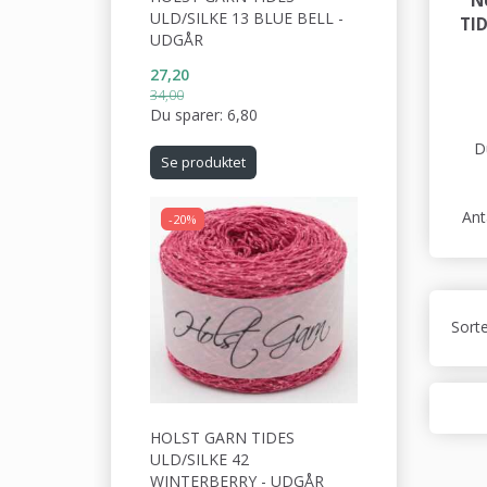
N
ULD/SILKE 13 BLUE BELL -
TID
UDGÅR
27,20
34,00
Du sparer:
6,80
D
Se produktet
Ant
-20%
Sorte
HOLST GARN TIDES
ULD/SILKE 42
WINTERBERRY - UDGÅR