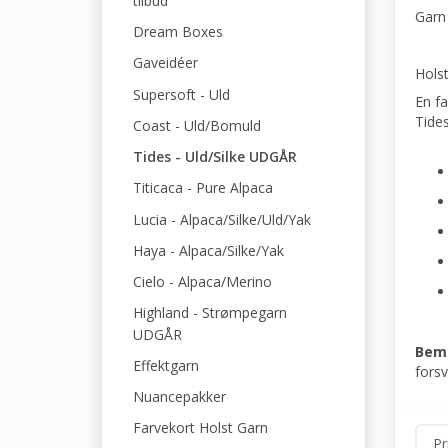
tilbud
Garn 
Dream Boxes
Gaveidéer
Holst
Supersoft - Uld
En fa
Tides
Coast - Uld/Bomuld
Tides - Uld/Silke UDGÅR
Titicaca - Pure Alpaca
Lucia - Alpaca/Silke/Uld/Yak
Haya - Alpaca/Silke/Yak
Cielo - Alpaca/Merino
Highland - Strømpegarn
UDGÅR
Bem
Effektgarn
forsv
Nuancepakker
Farvekort Holst Garn
Pr