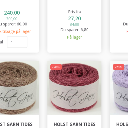
Pris fra
240,00
27,20
300,00
u sparer:
60,00
Du
34,00
Du sparer:
6,80
k tilbage på lager
I
På lager
al
-20%
-20%
ST GARN TIDES
HOLST GARN TIDES
HOLS