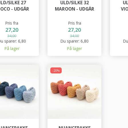
LD/SILKE 27
ULD/SILKE 32
UL
OCO - UDGÅR
MAROON - UDGÅR
VI
Pris fra
Pris fra
27,20
27,20
34,00
34,00
u sparer:
6,80
Du sparer:
6,80
Du
På lager
På lager
-20%