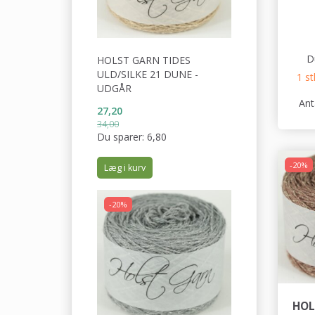
D
HOLST GARN TIDES
ULD/SILKE 21 DUNE -
1 st
UDGÅR
Ant
27,20
34,00
Du sparer:
6,80
-20%
Læg i kurv
-20%
HOL