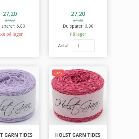
27,20
27,20
34,00
34,00
 sparer:
6,80
Du sparer:
6,80
kke på lager
På lager
Antal
-20%
T GARN TIDES
HOLST GARN TIDES