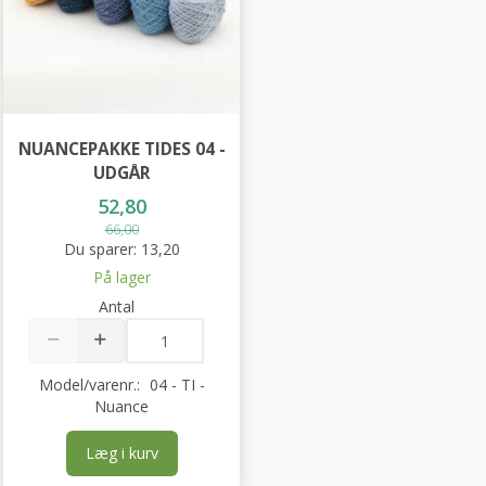
NUANCEPAKKE TIDES 04 -
UDGÅR
52,80
66,00
Du sparer:
13,20
På lager
Antal
Model/varenr.:
04 - TI -
Nuance
Læg i kurv