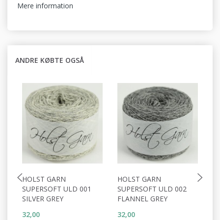
Mere information
ANDRE KØBTE OGSÅ
HOLST GARN
HOLST GARN
H
SUPERSOFT ULD 001
SUPERSOFT ULD 002
S
SILVER GREY
FLANNEL GREY
W
32,00
32,00
32