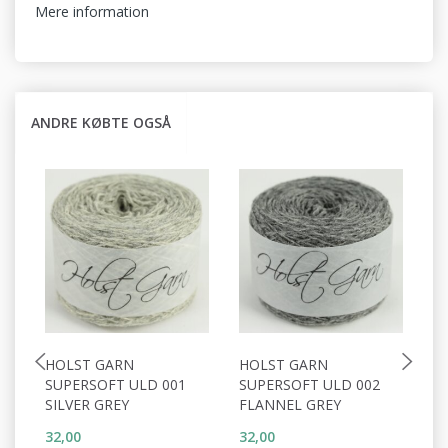
Mere information
ANDRE KØBTE OGSÅ
HOLST GARN
HOLST GARN
H
SUPERSOFT ULD 001
SUPERSOFT ULD 002
S
SILVER GREY
FLANNEL GREY
P
32,00
32,00
32