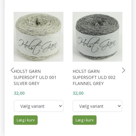
HOLST GARN
HOLST GARN
H
SUPERSOFT ULD 001
SUPERSOFT ULD 002
S
SILVER GREY
FLANNEL GREY
P
32,00
32,00
32
Læg i kurv
Læg i kurv